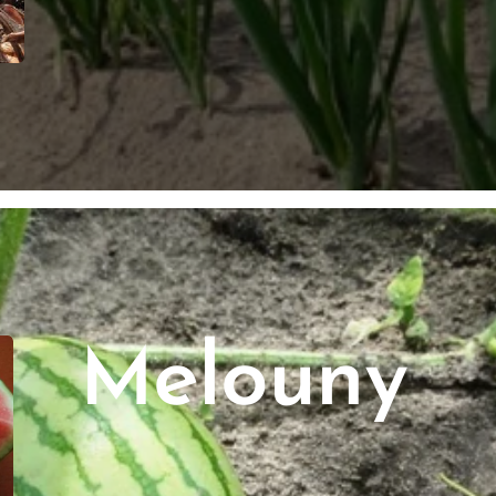
elouny
M